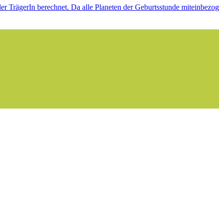
er TrägerIn berechnet. Da alle Planeten der Geburtsstunde miteinbez