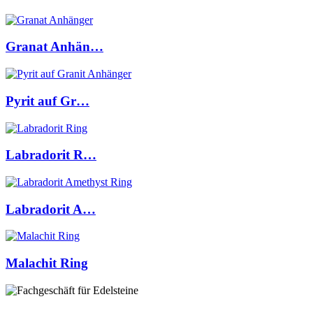
Granat Anhän…
Pyrit auf Gr…
Labradorit R…
Labradorit A…
Malachit Ring