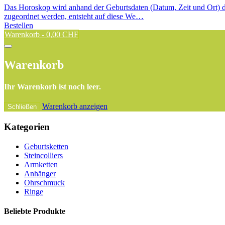
Das Horoskop wird anhand der Geburtsdaten (Datum, Zeit und Ort) d
zugeordnet werden, entsteht auf diese We…
Bestellen
Warenkorb -
0,00 CHF
Warenkorb
Ihr Warenkorb ist noch leer.
Warenkorb anzeigen
Schließen
Kategorien
Geburtsketten
Steincolliers
Armketten
Anhänger
Ohrschmuck
Ringe
Beliebte Produkte