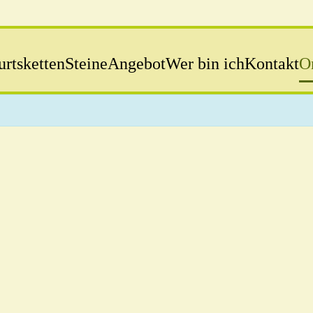
rtsketten
Steine
Angebot
Wer bin ich
Kontakt
O