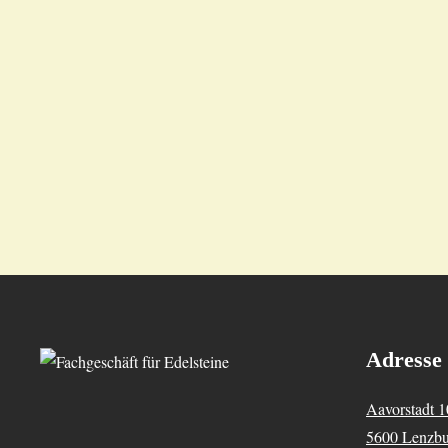
Adresse
Aavorstadt 1
5600 Lenzb